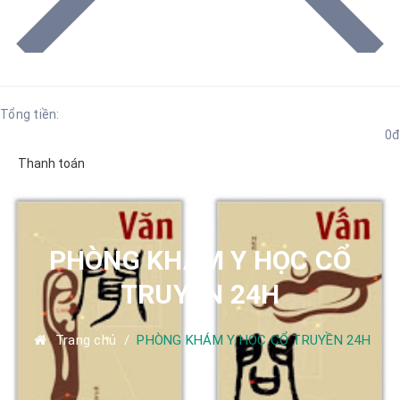
Tổng tiền:
0đ
Thanh toán
PHÒNG KHÁM Y HỌC CỔ
TRUYỀN 24H
Trang chủ
/
PHÒNG KHÁM Y HỌC CỔ TRUYỀN 24H