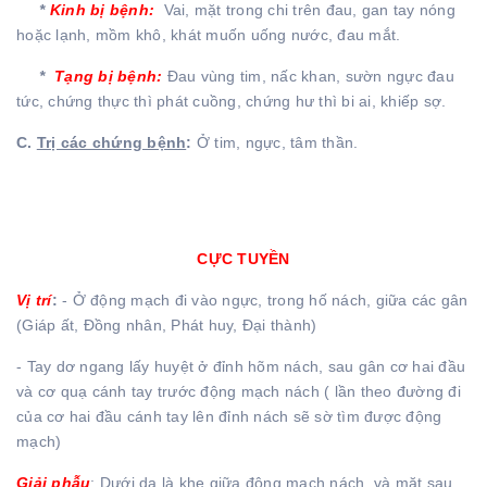
*
Kinh bị bệnh:
Vai, mặt trong chi trên đau, gan tay nóng
hoặc lạnh, mồm khô, khát muốn uống nước, đau mắt.
*
Tạng bị bệnh:
Đau vùng tim, nấc khan, sườn ngực đau
tức, chứng thực thì phát cuồng, chứng hư thì bi ai, khiếp sợ.
C
.
Trị các chứng bệnh
:
Ở tim, ngực, tâm thần.
CỰC TUYỀN
Vị trí
:
- Ở động mạch đi vào ngực, trong hố nách, giữa các gân
(Giáp ất, Đồng nhân, Phát huy, Đại thành)
- Tay dơ ngang lấy huyệt ở đỉnh hõm nách, sau gân cơ hai đầu
và cơ quạ cánh tay trước động mạch nách ( lần theo đường đi
của cơ hai đầu cánh tay lên đỉnh nách sẽ sờ tìm được động
mạch)
Giải phẫu
: Dưới da là khe giữa động mạch nách, và mặt sau