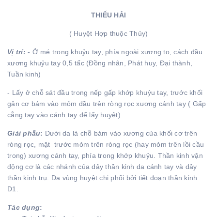
THIẾU HẢI
( Huyệt Hợp thuộc Thủy)
Vị trí:
- Ở mé trong khuỷu tay, phía ngoài xương to, cách đầu
xương khuỷu tay 0,5 tấc (Đồng nhân, Phát huy, Đại thành,
Tuần kinh)
- Lấy ở chỗ sát đầu trong nếp gấp khớp khuỷu tay, trước khối
gân cơ bám vào mỏm đầu trên ròng rọc xương cánh tay ( Gấp
cẳng tay vào cánh tay để lấy huyệt)
Giải phẫu
:
Dưới da là chỗ bám vào xương của khối cơ trên
ròng rọc, mặt trước mỏm trên ròng rọc (hay mỏm trên lồi cầu
trong) xương cánh tay, phía trong khớp khuỷu. Thần kinh vận
động cơ là các nhánh của dây thần kinh da cánh tay và dây
thần kinh trụ. Da vùng huyệt chi phối bởi tiết đoạn thần kinh
D1.
Tác dụng
: