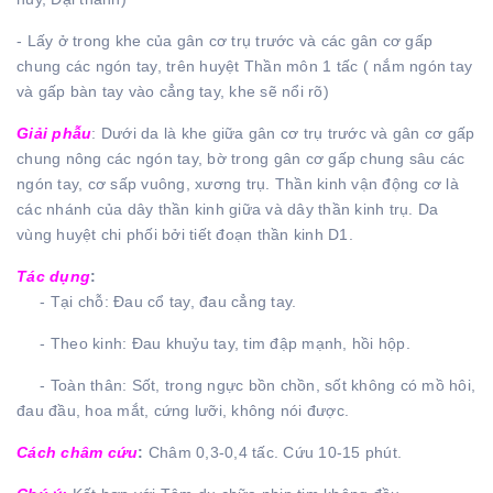
- Lấy ở trong khe của gân cơ trụ trước và các gân cơ gấp
chung các ngón tay, trên huyệt Thần môn 1 tấc ( nắm ngón tay
và gấp bàn tay vào cẳng tay, khe sẽ nổi rõ)
Giải phẫu
: Dưới da là khe giữa gân cơ trụ trước và gân cơ gấp
chung nông các ngón tay, bờ trong gân cơ gấp chung sâu các
ngón tay, cơ sấp vuông, xương trụ. Thần kinh vận động cơ là
các nhánh của dây thần kinh giữa và dây thần kinh trụ. Da
vùng huyệt chi phối bởi tiết đoạn thần kinh D1.
Tác dụng
:
- Tại chỗ: Đau cổ tay, đau cẳng tay.
- Theo kinh: Đau khuỷu tay, tim đập mạnh, hồi hộp.
- Toàn thân: Sốt, trong ngực bồn chồn, sốt không có mồ hôi,
đau đầu, hoa mắt, cứng lưỡi, không nói được.
Cách châm cứu
:
Châm 0,3-0,4 tấc. Cứu 10-15 phút.