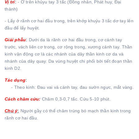
Vị trí
:
- Ở trên khủyu tay 3 tấc (Đồng nhân, Phát huy, Đại
thành)
- Lấy ở rãnh cơ hai đầu trong, trên khớp khuỷu 3 tấc dơ tay lên
đầu để lấy huyệt.
Giải phẫu
:
Dưới da là rãnh cơ hai đầu trong, cơ cánh tay
trước, vách liên cơ trong, cơ rộng trong, xương cánh tay. Thần
kinh vận động cơ là các nhánh của dây thần kinh cơ da và
nhánh của dây quay. Da vùng huyệt chi phối bởi tiết đoạn thần
kinh D2.
Tác dụng
:
- Theo kinh: Đau vai và cánh tay, đau sườn ngực, mắt vàng.
Cách châm cứu:
Châm 0,3-0,7 tấc. Cứu 5-10 phút.
Chú ý
:
Người gầy có thể châm trúng bó mạch thần kinh trong
rãnh cơ hai đầu.