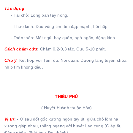
Tác dụng
:
- Tại chỗ: Lòng bàn tay nóng.
- Theo kinh: Đau vùng tim, tim đập mạnh, hồi hộp.
- Toàn thân: Mất ngủ, hay quên, ngớ ngẩn, động kinh.
Cách châm cứu
:
Châm 0,2-0,3 tấc. Cứu 5-10 phút.
Chú ý
:
Kết hợp với Tâm du, Nội quan, Dương lăng tuyền chữa
nhịp tim không đều.
THIẾU PHỦ
( Huyệt Huỳnh thuộc Hỏa)
Vị trí
:
- Ở sau đốt gốc xương ngón tay út, giữa chỗ lõm hai
xương giáp nhau, thẳng ngang với huyệt Lao cung (Giáp ất,
Đồng nhân, Phát huy, Đại thành)