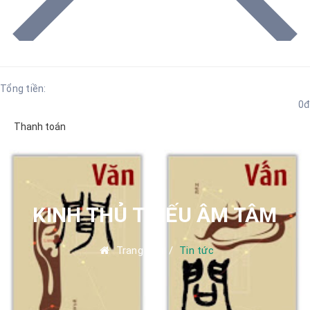
Tổng tiền:
0đ
Thanh toán
KINH THỦ THIẾU ÂM TÂM
Trang chủ
/
Tin tức