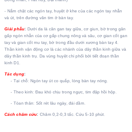
- Nắm chặt các ngón tay, huyệt ở khe của các ngón tay nhẫn
và út, trên đường văn tim ở bàn tay.
Giải phẫu
:
Dưới da là cân gan tay giữa, cơ giun, bờ trong gân
gấp ngón nhẫn của cơ gấp chung nông và sâu, cơ gian cốt gan
tay và gian cốt mu tay, bờ trong đầu dưới xương bàn tay 4.
Thần kinh vận động cơ là các nhánh của dây thần kinh giữa và
dây thần kinh trụ. Da vùng huyệt chi phối bởi tiết đoạn thần
kinh D1.
Tác dụng
:
- Tại chỗ: Ngón tay út co quắp, lòng bàn tay nóng.
- Theo kinh: Đau khó chịu trong ngực, tim đập hồi hộp.
- Tòan thân: Sốt rét lâu ngày, đái dầm.
Cách châm cứu
:
Châm 0,2-0,3 tấc. Cứu 5-10 phút.