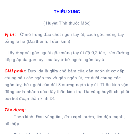
THIẾU XUNG
( Huyệt Tỉnh thuộc Mộc)
Vị trí
:
- Ở mé trong đầu chót ngón tay út, cách góc móng tay
bằng lá hẹ (Đại thành, Tuần kinh)
- Lấy ở ngoài góc ngoài gốc móng tay út độ 0,2 tấc, trên đường
tiếp giáp da gan tay- mu tay ở bờ ngoài ngón tay út.
Giải phẫu
:
Dưới da là giữa chỗ bám của gân ngón út cơ gấp
chung sâu các ngón tay và gân ngón út, cơ duỗi chung các
ngón tay, bờ ngoài của đốt 3 xương ngón tay út. Thần kinh vận
động cơ là nhánh của dây thần kinh trụ. Da vùng huyệt chi phối
bởi tiết đoạn thần kinh D1.
Tác dụng
:
- Theo kinh: Đau vùng tim, đau cạnh sườn, tim đập mạnh,
hồi hộp.