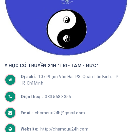
Y HỌC CỔ TRUYỀN 24H "TRÍ - TÂM - ĐỨC"
Địa chỉ:
107 Phạm Văn Hai, P3, Quận Tân Binh, TP
Hồ Chí Minh
Điện thoại:
033 558 8355
Email:
chamcuu24h@gmail.com
Website:
http://chamcuu24h.com