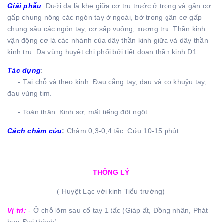
Giải phẫu
: Dưới da là khe giữa cơ trụ trước ở trong và gân cơ
gấp chung nông các ngón tay ở ngoài, bờ trong gân cơ gấp
chung sâu các ngón tay, cơ sấp vuông, xương trụ. Thần kinh
vận động cơ là các nhánh của dây thần kinh giữa và dây thần
kinh trụ. Da vùng huyệt chi phối bởi tiết đoạn thần kinh D1.
Tác dụng
:
- Tại chỗ và theo kinh: Đau cẳng tay, đau và co khuỷu tay,
đau vùng tim.
- Toàn thân: Kinh sợ, mất tiếng đột ngột.
Cách châm cứu
:
Châm 0,3-0,4 tấc. Cứu 10-15 phút.
THÔNG LÝ
( Huyệt Lạc với kinh Tiểu trường)
Vị trí:
- Ở chỗ lõm sau cổ tay 1 tấc (Giáp ất, Đồng nhân, Phát
huy, Đại thành)