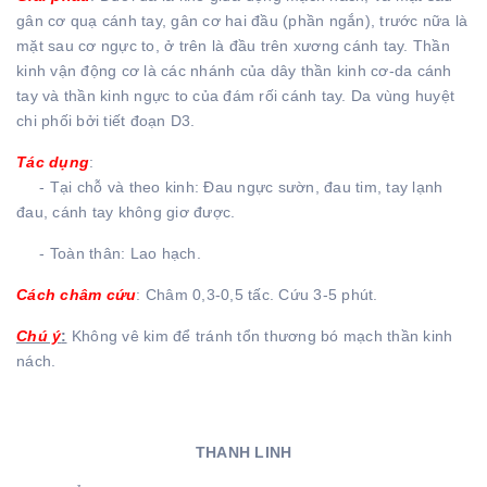
gân cơ quạ cánh tay, gân cơ hai đầu (phần ngắn), trước nữa là
mặt sau cơ ngực to, ở trên là đầu trên xương cánh tay. Thần
kinh vận động cơ là các nhánh của dây thần kinh cơ-da cánh
tay và thần kinh ngực to của đám rối cánh tay. Da vùng huyệt
chi phối bởi tiết đoạn D3.
Tác dụng
:
- Tại chỗ và theo kinh: Đau ngực sườn, đau tim, tay lạnh
đau, cánh tay không giơ được.
- Toàn thân: Lao hạch.
Cách châm cứu
: Châm 0,3-0,5 tấc. Cứu 3-5 phút.
Chú ý
:
Không vê kim để tránh tổn thương bó mạch thần kinh
nách.
THANH LINH