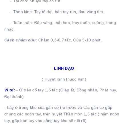
- Tại chỗ: Khuỷu tay co rút.
- Theo kinh: Tay tê dại, bàn tay run, đau vùng tim.
- Toàn thân: Đầu váng, mắt hoa, hay quên, cuồng, tràng
nhạc.
Cách châm cứu
: Châm 0,3-0,7 tấc. Cứu 5-10 phút.
LINH ĐẠO
( Huyệt Kinh thuộc Kim)
Vị trí:
- Ở trên cổ tay 1,5 tấc (Giáp ất, Đồng nhân, Phát huy,
Đại thành)
- Lấy ở trong khe của gân cơ trụ trước và các gân cơ gấp
chung các ngón tay, trên huyệt Thần môn 1,5 tấc ( nắm ngón
tay, gấp bàn tay vào cẳng tay khe sẽ nổi rõ)