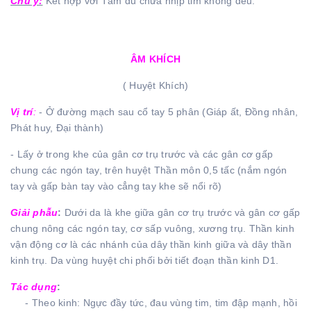
Chú ý:
Kết hợp với Tâm du chữa nhịp tim không đều.
ÂM KHÍCH
( Huyệt Khích)
Vị trí
:
- Ở đường mạch sau cổ tay 5 phân (Giáp ất, Đồng nhân,
Phát huy, Đại thành)
- Lấy ở trong khe của gân cơ trụ trước và các gân cơ gấp
chung các ngón tay, trên huyệt Thần môn 0,5 tấc (nắm ngón
tay và gấp bàn tay vào cẳng tay khe sẽ nổi rõ)
Giải phẫu
:
Dưới da là khe giữa gân cơ trụ trước và gân cơ gấp
chung nông các ngón tay, cơ sấp vuông, xương trụ. Thần kinh
vận động cơ là các nhánh của dây thần kinh giữa và dây thần
kinh trụ. Da vùng huyệt chi phối bởi tiết đoạn thần kinh D1.
Tác dụng
:
- Theo kinh: Ngực đầy tức, đau vùng tim, tim đập mạnh, hồi