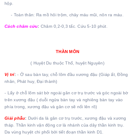
hộp.
- Toàn thân: Ra mồ hôi trộm, chảy máu mũi, nôn ra máu.
Cách châm cứu
:
Châm 0,2-0,3 tấc. Cứu 5-10 phút.
THẦN MÔN
( Huyệt Du thuộc Thổ, huyệt Nguyên)
Vị trí
:
- Ở sau bàn tay, chỗ lõm đầu xương đậu (Giáp ất, Đồng
nhân, Phát huy, Đại thành)
- Lấy ở chỗ lõm sát bờ ngoài gân cơ trụ trước và góc ngoài bờ
trên xương đậu ( duỗi ngửa bàn tay và nghiêng bàn tay vào
phía trong, xương đậu và gân cơ sẽ nổi lên rõ)
Giải phẫu
:
Dưới da là gân cơ trụ trước, xương đậu và xương
tháp. Thần kinh vận động cơ là nhánh của dây thần kinh trụ.
Da vùng huyệt chi phối bởi tiết đoạn thần kinh D1.